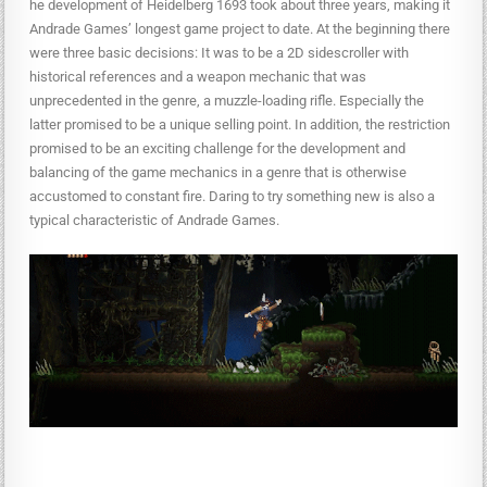
he development of Heidelberg 1693 took about three years, making it
Andrade Games’ longest game project to date. At the beginning there
were three basic decisions: It was to be a 2D sidescroller with
historical references and a weapon mechanic that was
unprecedented in the genre, a muzzle-loading rifle. Especially the
latter promised to be a unique selling point. In addition, the restriction
promised to be an exciting challenge for the development and
balancing of the game mechanics in a genre that is otherwise
accustomed to constant fire. Daring to try something new is also a
typical characteristic of Andrade Games.