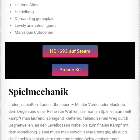
Historic Sites
Heidelberg
Demanding gemeplay
Lovely animated figures
Marvelous Cutscenes
HD1693 auf Steam
Presse Kit
Spielmechanik
Laden, schießen, Laden, Überleben – Mit der Vorderlader Muskete,
dem Degen und einer Reihe von Waffen, die man im Spiel einsammelt
kämpft man laufend, springend, kletternd, fallend seinen Weg durch
Gegnerwellen, an den Levelbossen vorbei bis zum finalen Kampf mit
dem Mondkönig. Dabei muss man sowohl seine Strategie, als auch
die Geschicklichkeit dem fortschreitenden Schwierigkeitsgrad