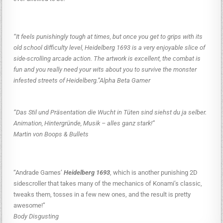
“It feels punishingly tough at times, but once you get to grips with its
old school difficulty level, Heidelberg 1693 is a very enjoyable slice of
side-scrolling arcade action. The artwork is excellent, the combat is
fun and you really need your wits about you to survive the monster
infested streets of Heidelberg.”
Alpha Beta Gamer
“Das Stil und Präsentation die Wucht in Tüten sind siehst du ja selber.
Animation, Hintergründe, Musik – alles ganz stark!”
Martin von Boops & Bullets
“Andrade Games’
Heidelberg 1693
, which is another punishing 2D
sidescroller that takes many of the mechanics of Konami’s classic,
tweaks them, tosses in a few new ones, and the result is pretty
awesome!”
Body Disgusting